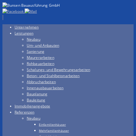
Zum
Unternehmen
Inhalt
Leistungen
springen
Neubau
Um- und Anbauten
Sanierung
Maurerarbeiten
Rohbauarbeiten
Schalungs- und Bewehrungsarbeiten
Beton- und Stahlbetonarbeiten
Abbrucharbeiten
Innenausbauarbeiten
Bauplanung
Bauleitung
Immobilienangebote
Referenzen
Neubau
Einfamilienhäuser
Mehrfamilienhäuser