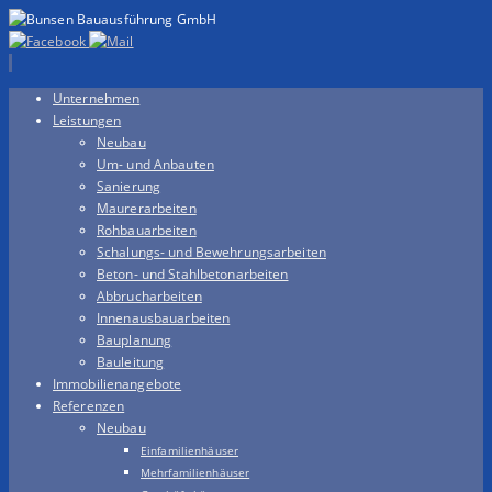
Zum
Unternehmen
Inhalt
Leistungen
springen
Neubau
Um- und Anbauten
Sanierung
Maurerarbeiten
Rohbauarbeiten
Schalungs- und Bewehrungsarbeiten
Beton- und Stahlbetonarbeiten
Abbrucharbeiten
Innenausbauarbeiten
Bauplanung
Bauleitung
Immobilienangebote
Referenzen
Neubau
Einfamilienhäuser
Mehrfamilienhäuser