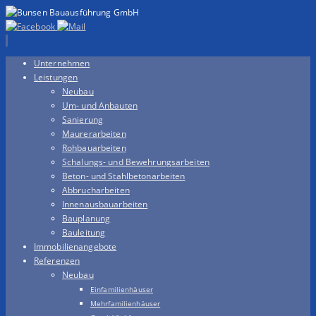
Zum
Unternehmen
Inhalt
Leistungen
springen
Neubau
Um- und Anbauten
Sanierung
Maurerarbeiten
Rohbauarbeiten
Schalungs- und Bewehrungsarbeiten
Beton- und Stahlbetonarbeiten
Abbrucharbeiten
Innenausbauarbeiten
Bauplanung
Bauleitung
Immobilienangebote
Referenzen
Neubau
Einfamilienhäuser
Mehrfamilienhäuser